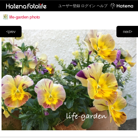
ユーザー登録
ログイン
ヘルプ
life-garden photo
<prev
next>