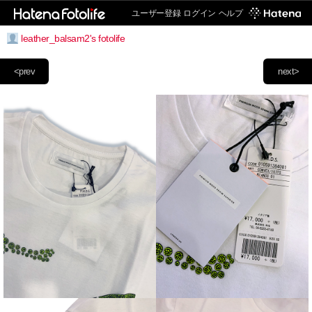
ユーザー登録
ログイン
ヘルプ
leather_balsam2's fotolife
<prev
next>