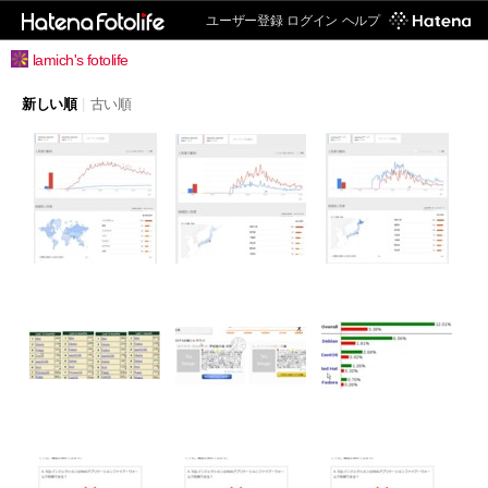
ユーザー登録
ログイン
ヘルプ
lamich's fotolife
新しい順
|
古い順