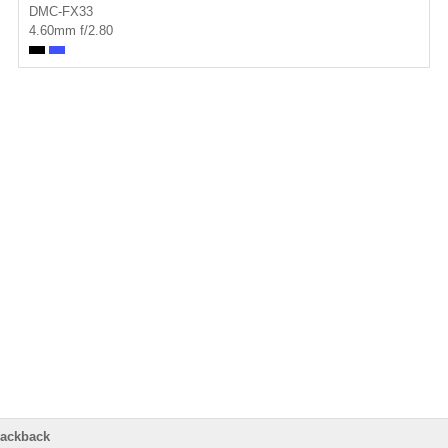
DMC-FX33
4.60mm f/2.80
rackback