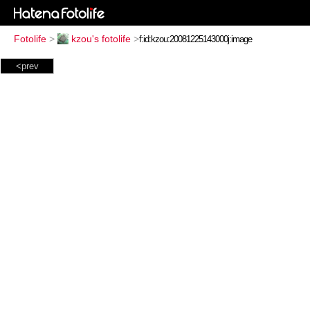
Fotolife
>
kzou's fotolife
>
<prev