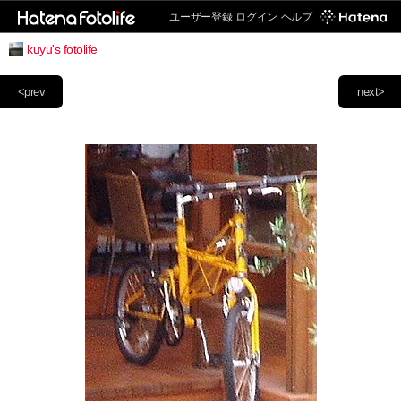
ユーザー登録
ログイン
ヘルプ
kuyu's fotolife
<prev
next>