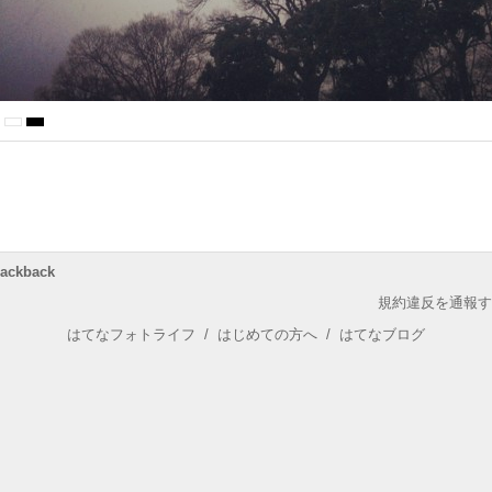
rackback
規約違反を通報す
はてなフォトライフ
/
はじめての方へ
/
はてなブログ