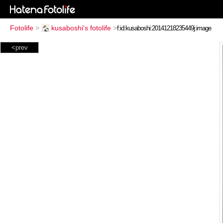
Fotolife
>
kusaboshi's fotolife
>
<prev