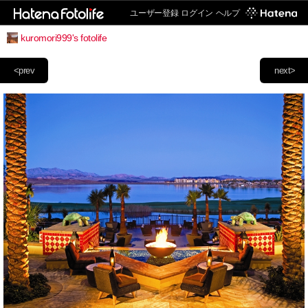
ユーザー登録
ログイン
ヘルプ
kuromori999's fotolife
<prev
next>