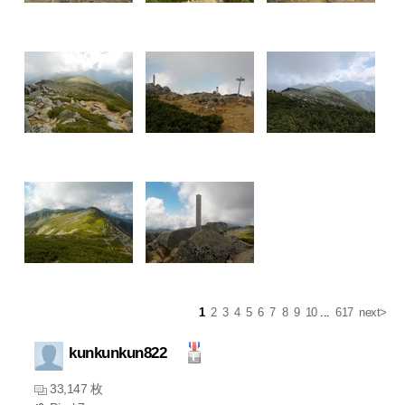
1
2
3
4
5
6
7
8
9
10
...
617
next>
kunkunkun822
33,147 枚