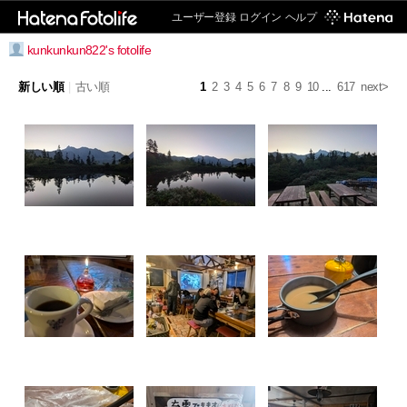
ユーザー登録
ログイン
ヘルプ
kunkunkun822's fotolife
新しい順
|
古い順
1
2
3
4
5
6
7
8
9
10
...
617
next>