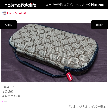
ユーザー登録
ログイン
ヘルプ
kumu's fotolife
<prev
next>
20240209
SO-05K
4.40mm f/2.00
オリジナルサイズを表示