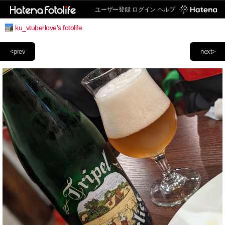
ユーザー登録
ログイン
ヘルプ
ku_vtuberlove's fotolife
<prev
next>