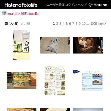
ユーザー登録
ログイン
ヘルプ
kouhei14915's fotolife
新しい順
|
古い順
1
2
3
4
5
6
7
8
9
10
...
1000
next>