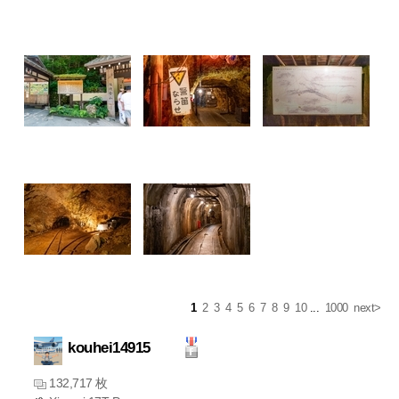
1
2
3
4
5
6
7
8
9
10
...
1000
next>
kouhei14915
132,717 枚