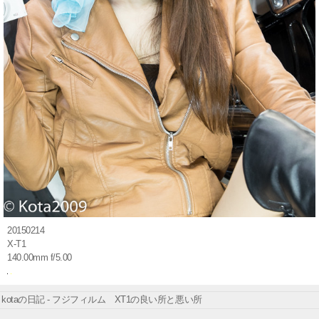
20150214
X-T1
140.00mm f/5.00
kotaの日記 - フジフィルム XT1の良い所と悪い所