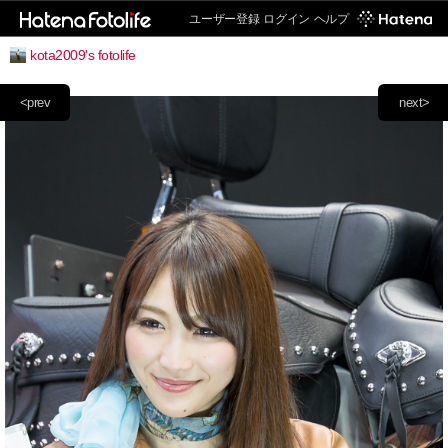
ユーザー登録
ログイン
ヘルプ
kota2009's fotolife
<prev
next>