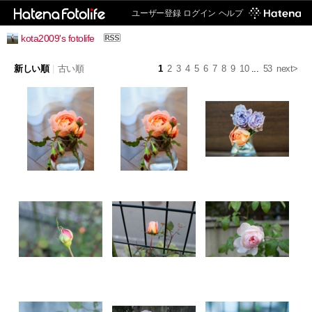
ユーザー登録
ログイン
ヘルプ
kota2009's fotolife
新しい順
|
古い順
1
2
3
4
5
6
7
8
9
10
...
53
next>