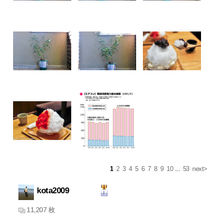
1
2
3
4
5
6
7
8
9
10
...
53
next>
kota2009
11,207 枚