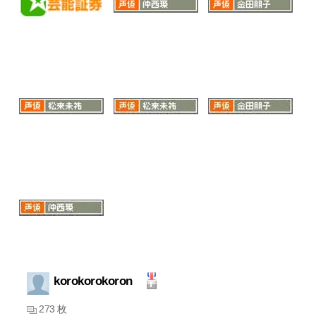
korokorokoron
273 枚