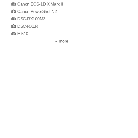
Canon EOS-1D X Mark II
Canon PowerShot N2
DSC-RX100M3
DSC-RX1R
E-510
more