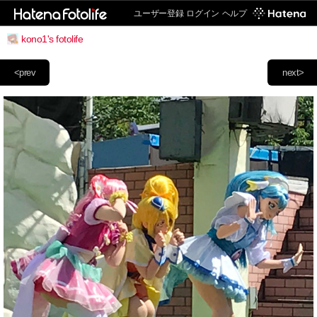
ユーザー登録
ログイン
ヘルプ
kono1's fotolife
<prev
next>