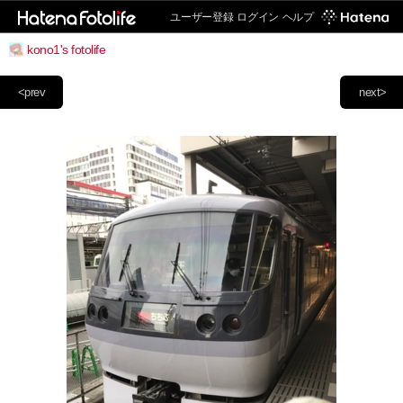
ユーザー登録
ログイン
ヘルプ
kono1's fotolife
<prev
next>