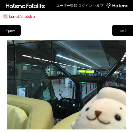
ユーザー登録
ログイン
ヘルプ
kono1's fotolife
<prev
next>