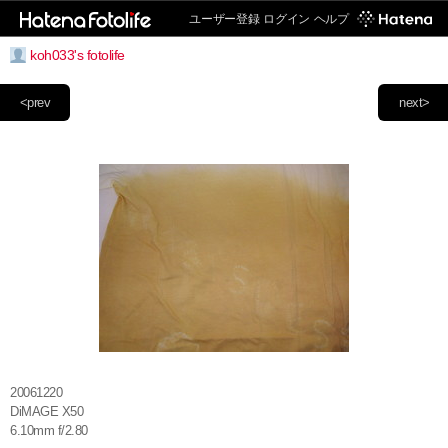
ユーザー登録
ログイン
ヘルプ
koh033's fotolife
<prev
next>
20061220
DiMAGE X50
6.10mm f/2.80