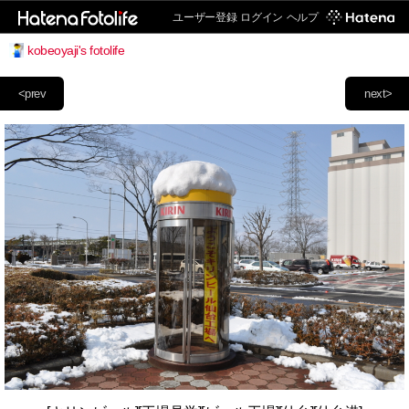
ユーザー登録
ログイン
ヘルプ
kobeoyaji's fotolife
<prev
next>