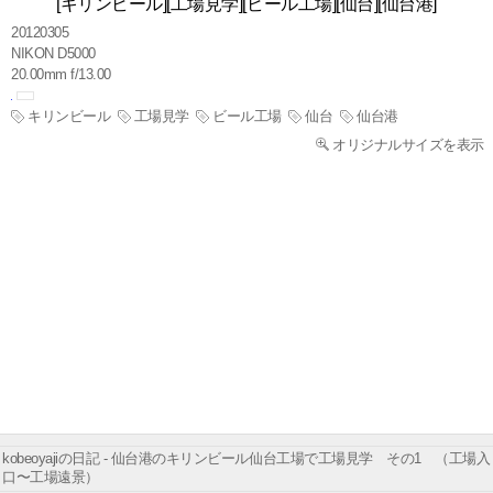
[キリンビール][工場見学][ビール工場][仙台][仙台港]
20120305
NIKON D5000
20.00mm f/13.00
キリンビール
工場見学
ビール工場
仙台
仙台港
オリジナルサイズを表示
kobeoyajiの日記 - 仙台港のキリンビール仙台工場で工場見学 その1 （工場入
口〜工場遠景）