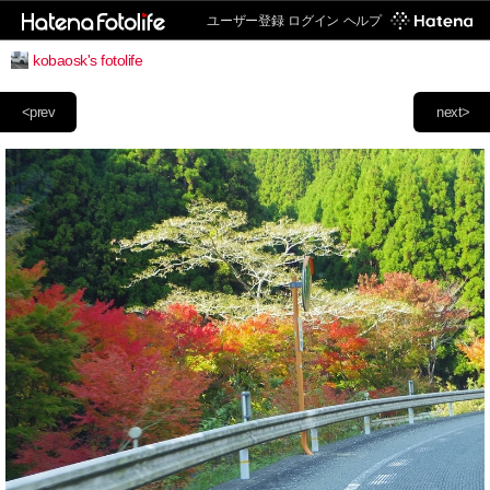
ユーザー登録
ログイン
ヘルプ
kobaosk's fotolife
<prev
next>