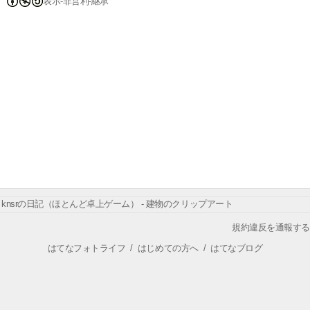
表示-非営利-継承
knsrの日記（ほとんど卓上ゲーム） - 建物のクリップアート
規約違反を通報する
はてなフォトライフ
/
はじめての方へ
/
はてなブログ