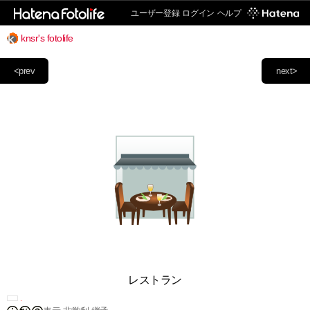
ユーザー登録
ログイン
ヘルプ
knsr's fotolife
<prev
next>
レストラン