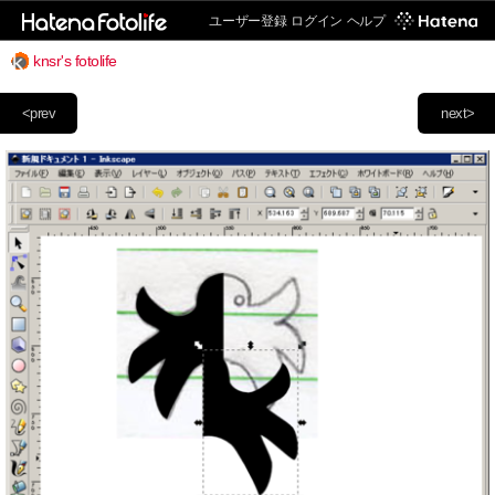
ユーザー登録
ログイン
ヘルプ
knsr's fotolife
<prev
next>