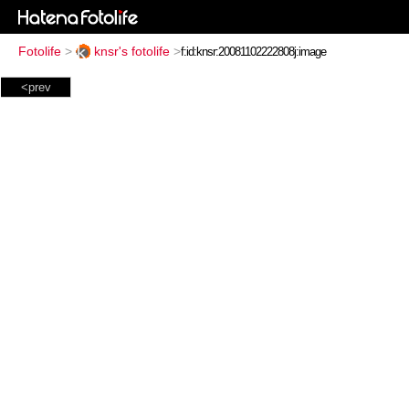
Fotolife
>
knsr's fotolife
>
<prev