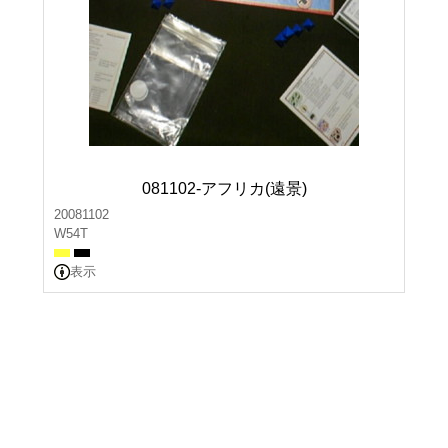
081102-アフリカ(遠景)
20081102
W54T
表示