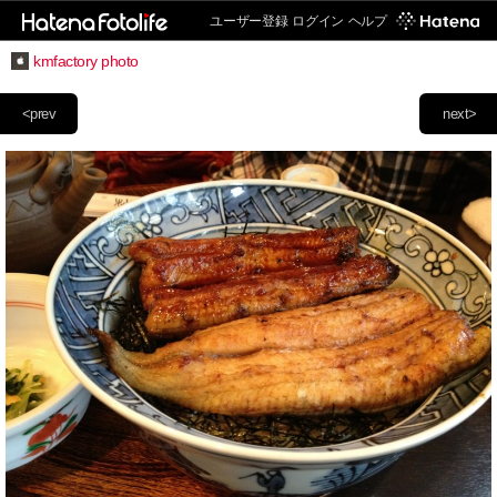
ユーザー登録
ログイン
ヘルプ
kmfactory photo
<prev
next>