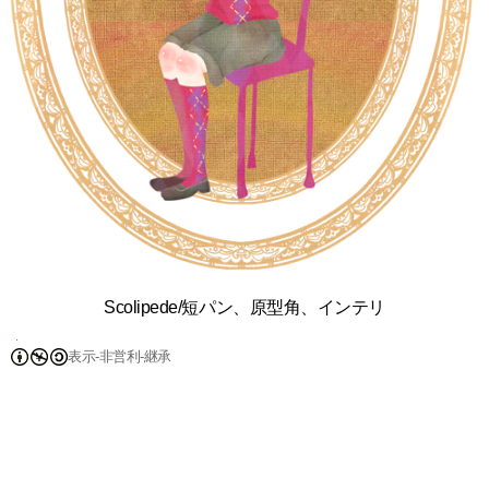
Scolipede/短パン、原型角、インテリ
表示-非営利-継承