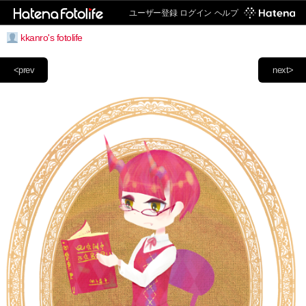
ユーザー登録
ログイン
ヘルプ
kkanro's fotolife
<prev
next>