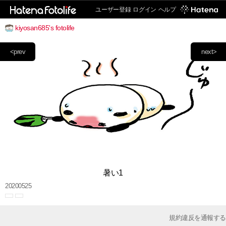
ユーザー登録
ログイン
ヘルプ
kiyosan685's fotolife
<prev
next>
暑い1
20200525
規約違反を通報する