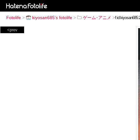
Fotolife
>
kiyosan685's fotolife
>
ゲーム･アニメ
>
<prev