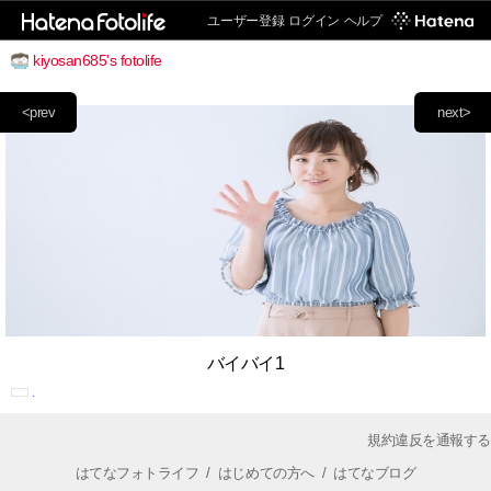
ユーザー登録
ログイン
ヘルプ
kiyosan685's fotolife
<prev
next>
バイバイ1
規約違反を通報する
はてなフォトライフ
/
はじめての方へ
/
はてなブログ