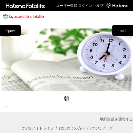
ユーザー登録
ログイン
ヘルプ
kiyosan685's fotolife
<prev
next>
朝
規約違反を通報する
はてなフォトライフ
/
はじめての方へ
/
はてなブログ