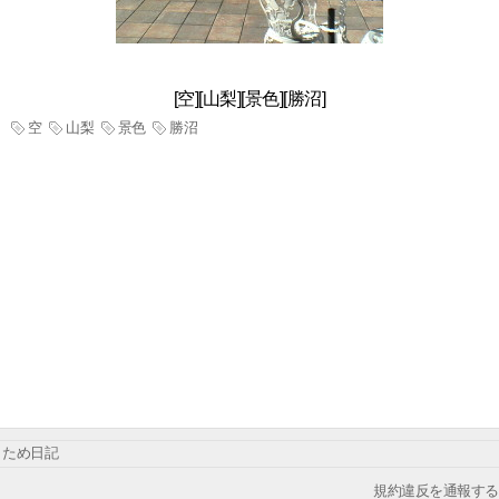
[空][山梨][景色][勝沼]
空
山梨
景色
勝沼
ため日記
規約違反を通報する