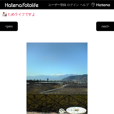
ユーザー登録
ログイン
ヘルプ
ためライフですよ
<prev
next>