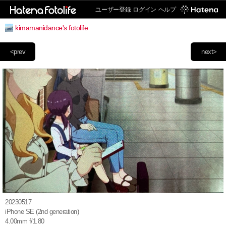
ユーザー登録
ログイン
ヘルプ
kimamanidance's fotolife
<prev
next>
20230517
iPhone SE (2nd generation)
4.00mm f/1.80