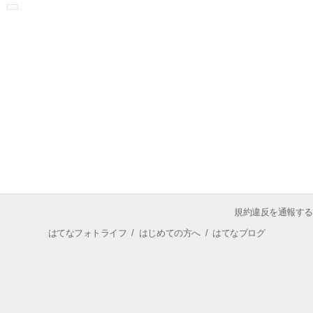
規約違反を通報する
はてなフォトライフ
/
はじめての方へ
/
はてなブログ