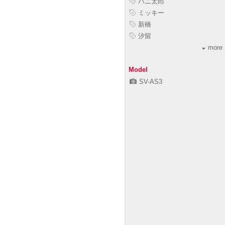
ハニ太郎
ミッキー
新橋
汐留
more
Model
SV-AS3