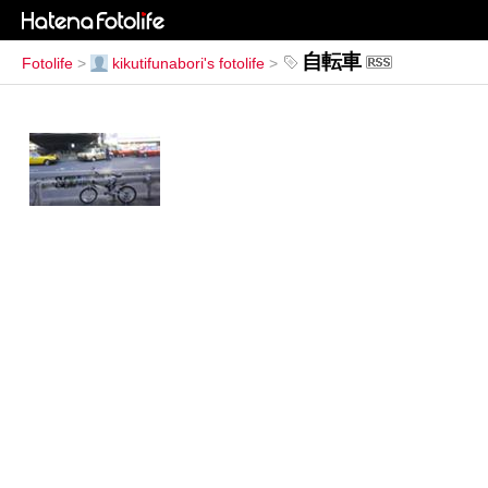
自転車
Fotolife
>
kikutifunabori's fotolife
>