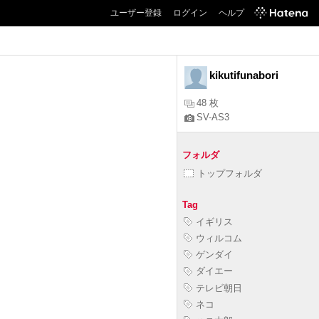
ユーザー登録
ログイン
ヘルプ
kikutifunabori
48 枚
SV-AS3
フォルダ
トップフォルダ
Tag
イギリス
ウィルコム
ゲンダイ
ダイエー
テレビ朝日
ネコ