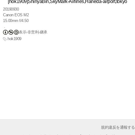
[hok1909]ShinyaBin,SkyMark-Airlines,Haneda-airport,tokyo
20190930
Canon EOS M2
15.00mm f/4.50
表示-非営利-継承
hok1909
規約違反を通報する