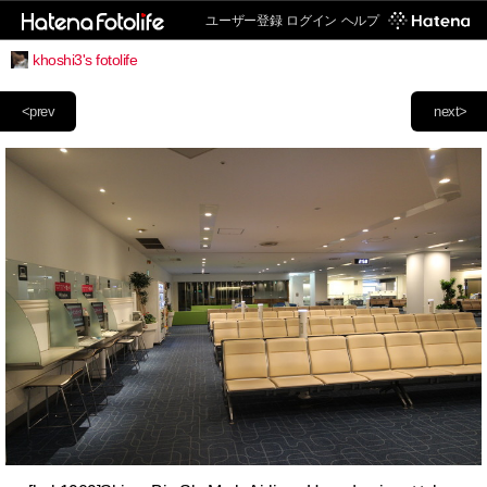
ユーザー登録
ログイン
ヘルプ
khoshi3's fotolife
<prev
next>