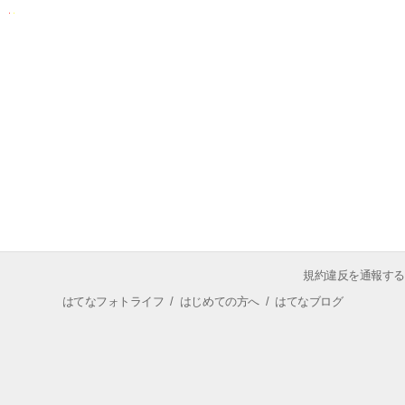
規約違反を通報する
はてなフォトライフ
/
はじめての方へ
/
はてなブログ