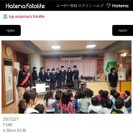
ユーザー登録
ログイン
ヘルプ
kgi-ariyama's fotolife
<prev
next>
20171127
F-06E
4.30mm f/2.40