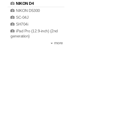
NIKON D4
NIKON D5300
SC-04J
SH704i
iPad Pro (12.9-inch) (2nd
generation)
more