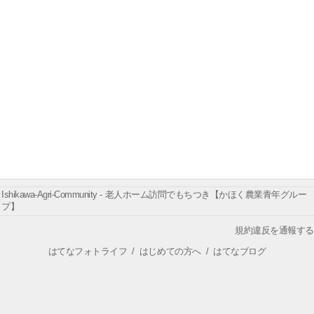
Ishikawa-Agri-Community - 老人ホーム訪問でもちつき【かほく農業青年グルー
プ】
規約違反を通報する
はてなフォトライフ
/
はじめての方へ
/
はてなブログ