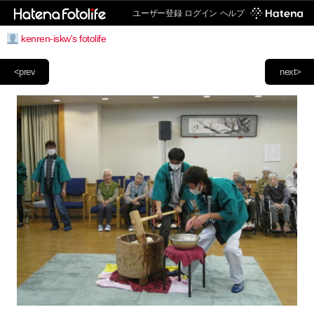
ユーザー登録
ログイン
ヘルプ
kenren-iskw's fotolife
<prev
next>