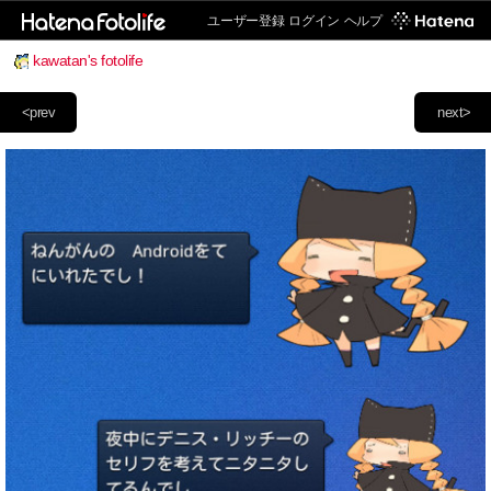
ユーザー登録
ログイン
ヘルプ
kawatan's fotolife
<prev
next>