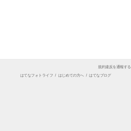
規約違反を通報する
はてなフォトライフ
/
はじめての方へ
/
はてなブログ