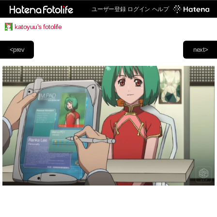
ユーザー登録
ログイン
ヘルプ
katoyuu's fotolife
<prev
next>