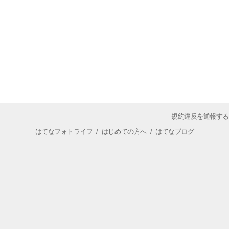
規約違反を通報する
はてなフォトライフ
/
はじめての方へ
/
はてなブログ