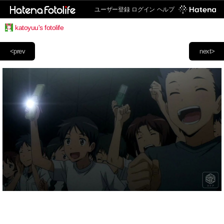
ユーザー登録
ログイン
ヘルプ
katoyuu's fotolife
<prev
next>