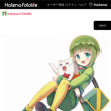
ユーザー登録
ログイン
ヘルプ
katoyuu's fotolife
next>