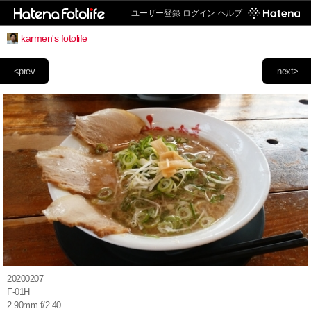
ユーザー登録
ログイン
ヘルプ
karmen's fotolife
<prev
next>
20200207
F-01H
2.90mm f/2.40