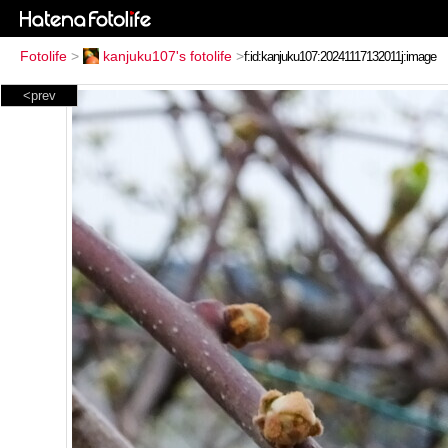
Fotolife
>
kanjuku107's fotolife
>
<prev