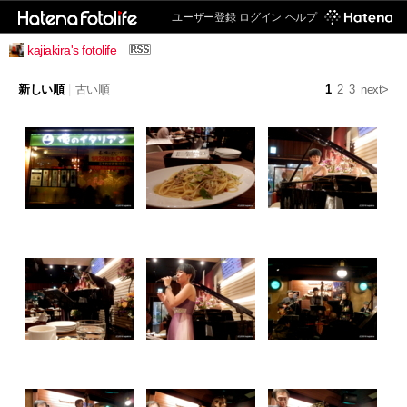
ユーザー登録
ログイン
ヘルプ
kajiakira's fotolife
新しい順
|
古い順
1
2
3
next>