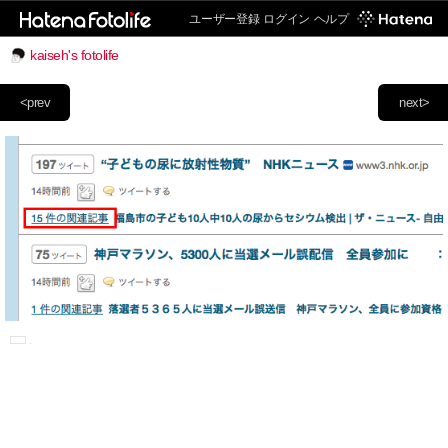
ユーザー登録
ログイン
ヘルプ
kaiseh's fotolife
<prev
next>