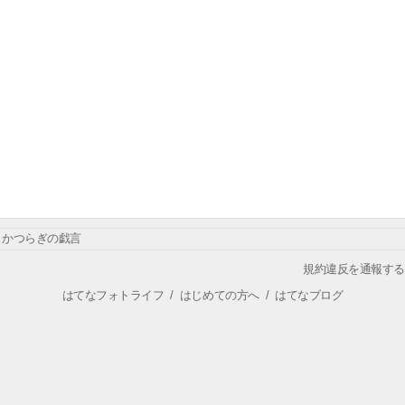
かつらぎの戯言
規約違反を通報する
はてなフォトライフ
/
はじめての方へ
/
はてなブログ