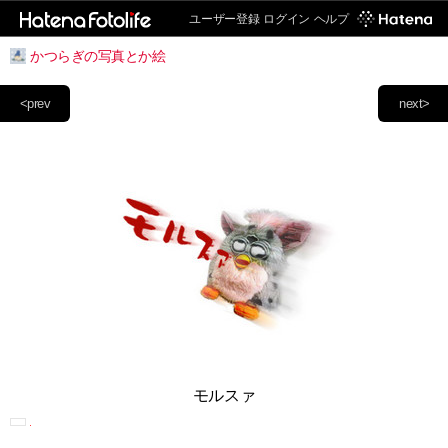
ユーザー登録
ログイン
ヘルプ
かつらぎの写真とか絵
<prev
next>
モルスァ