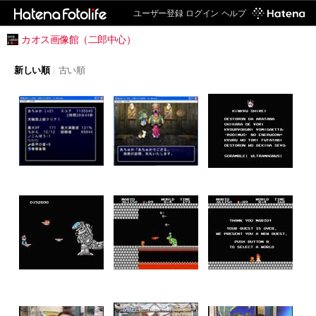
ユーザー登録
ログイン
ヘルプ
カオス画像館（二郎中心）
新しい順
|
古い順