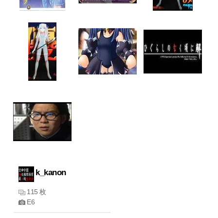
k_kanon
115 枚
E6