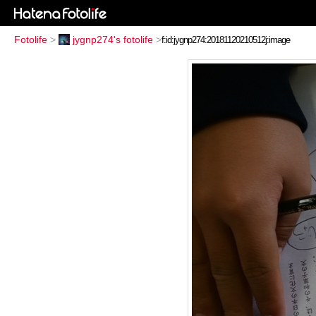
Fotolife
>
jygnp274's fotolife
>