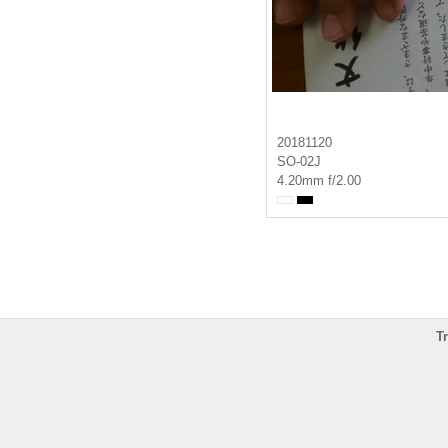
20181120
SO-02J
4.20mm f/2.00
T