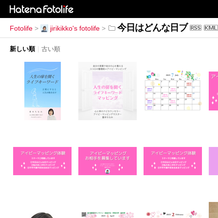
今日はどんな日ブ
Fotolife
>
jirikikko's fotolife
>
新しい順
|
古い順