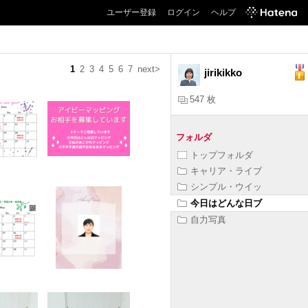
ユーザー登録
ログイン
ヘルプ
1
2
3
4
5
6
7
next>
jirikikko
547 枚
フォルダ
トップフォルダ
キャリア・ライブ
シンプル・ウイッ
今日はどんな日ブ
自力写真