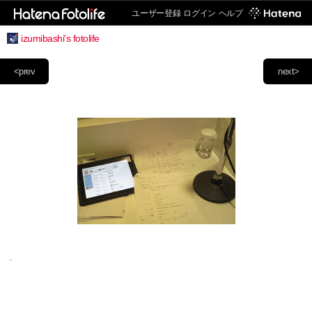
ユーザー登録
ログイン
ヘルプ
izumibashi's fotolife
<prev
next>